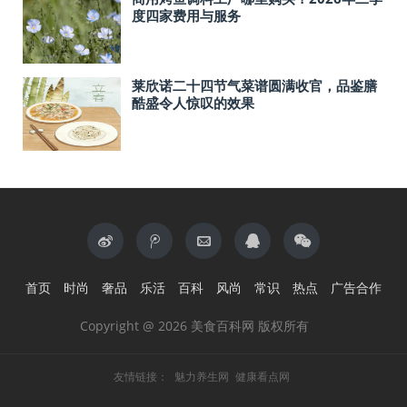
度四家费用与服务
莱欣诺二十四节气菜谱圆满收官，品鉴膳
酷盛令人惊叹的效果
首页
时尚
奢品
乐活
百科
风尚
常识
热点
广告合作
Copyright @ 2026 美食百科网 版权所有
友情链接：
魅力养生网
健康看点网