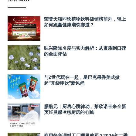
荣登天猫即饮植物饮料店铺榜前列，轻上
如何跑赢健康潮饮赛道？
味兴隆知名度与实力解析：从资质到口碑
的全面评估
与Z世代玩在一起，星巴克果香美式掀
起“开袋即饮”新风尚
膳酷元｜厨房心跳律动，莱欣诺带来全新
烹饪灵感 #您厨房的心跳
商用烤鱼调料工厂哪里购买？2026年二季