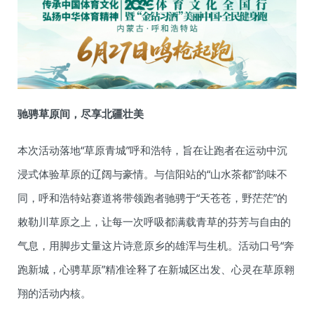
驰骋草原间，尽享北疆壮美
本次活动落地“草原青城”呼和浩特，旨在让跑者在运动中沉
浸式体验草原的辽阔与豪情。与信阳站的“山水茶都”韵味不
同，呼和浩特站赛道将带领跑者驰骋于“天苍苍，野茫茫”的
敕勒川草原之上，让每一次呼吸都满载青草的芬芳与自由的
气息，用脚步丈量这片诗意原乡的雄浑与生机。活动口号“奔
跑新城，心骋草原”精准诠释了在新城区出发、心灵在草原翱
翔的活动内核。