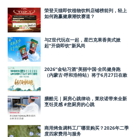
荣登天猫即饮植物饮料店铺榜前列，轻上
如何跑赢健康潮饮赛道？
与Z世代玩在一起，星巴克果香美式掀
起“开袋即饮”新风尚
2026“金钻习酒”美丽中国·全民健身跑
（内蒙古·呼和浩特站）将于6月27日在敕
勒川草原开跑
膳酷元｜厨房心跳律动，莱欣诺带来全新
烹饪灵感 #您厨房的心跳
商用烤鱼调料工厂哪里购买？2026年二季
度四家费用与服务